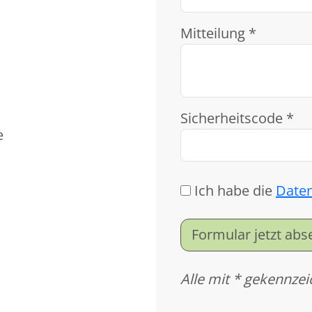
Mitteilung *
Sicherheitscode *
e
Ich habe die
Date
Formular jetzt ab
Alle mit * gekennzei