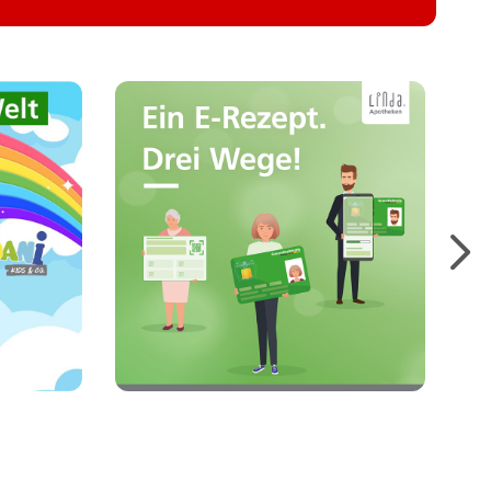
Hier finden Sie die
 für
wichtigsten Informationen
lle
zum E-Rezept und zu den
gen,
verschiedenen
pte
Möglichkeiten, E-Rezepte
einzulösen.
Mehr erfahren