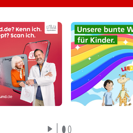
n Sie E-Rezepte selbst
Unsere LINDANI Welt
per Scan mit Ihrem
Kinder und Eltern: To
artphone ein - ganz
Mal- und Bastelvorla
einfach über die
Gewinnspiele, Reze
gesund.de-App.
und vieles mehr!
Mehr erfahren
Mehr erfahren