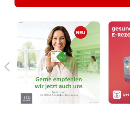
Löse
Endlich da! Die LINDA
Eigenmarke: Arzneimittel
Sm
von der Apothekenmarke,
der Sie vertrauen.
Mehr erfahren